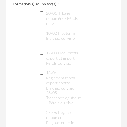
Formation(s) souhaitée(s) *
20/01 Trilogie
douanière - Pérols
ou visio
10/02 Incoterms -
Blagnac ou Visio
17/03 Documents
export et import -
Pérols ou visio
13/04
Réglementations
export control -
Blagnac ou visio
28/05
Transport/logistique
- Pérols ou visio
25/06 Régimes
douaniers -
Blagnac ou visio