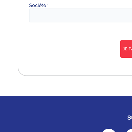
Société *
S