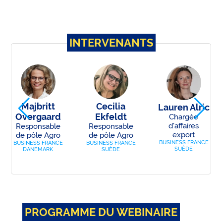
INTERVENANTS
Majbritt
Cecilia
Lauren Alric
Overgaard
Ekfeldt
Chargée
d'affaires
Responsable
Responsable
ce
export
de pôle Agro
de pôle Agro
BUSINESS FRANCE
BUSINESS FRANCE
BUSINESS FRANCE
SUÈDE
DANEMARK
SUÈDE
PROGRAMME DU WEBINAIRE