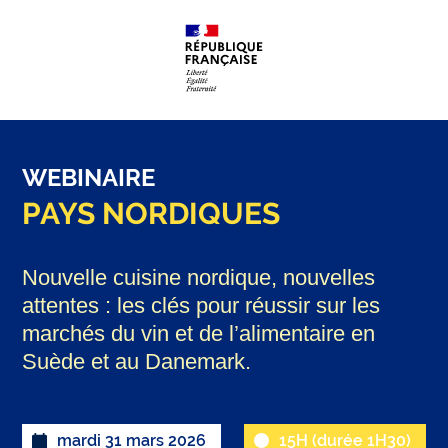
WEBINAIRE
PAYS NORDIQUES
Nouvelle cuisine nordique, nouvelles
attentes : les clés pour réussir sur les
marchés du vin et de l’alimentaire en
Suède et au Danemark.
mardi 31 mars 2026
15H (durée 1H30)