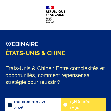
WEBINAIRE
ÉTATS-UNIS & CHINE
Etats-Unis & Chine : Entre complexités et
opportunités, comment repenser sa
stratégie pour réussir ?
mercredi 1er avril
15H (durée
2026
1H30)