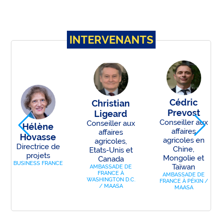
INTERVENANTS
Cédric
Christian
Prevost
Ligeard
Conseiller aux
Conseiller aux
Hélène
affaires
affaires
Hovasse
agricoles en
agricoles,
Directrice de
Chine,
Etats-Unis et
ce
projets
Mongolie et
Canada
BUSINESS FRANCE
Taïwan
AMBASSADE DE
FRANCE À
AMBASSADE DE
WASHINGTON D.C.
FRANCE À PÉKIN /
/ MAASA
MAASA