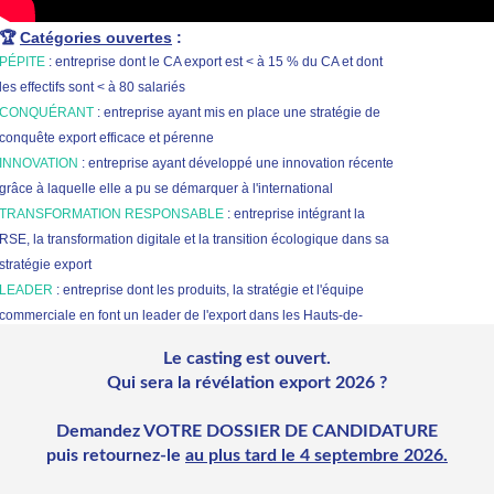
🏆
Catégories ouvertes
:
PÉPITE
: entreprise dont le CA export est < à 15 % du CA et dont
les effectifs sont < à 80 salariés
CONQUÉRANT
: entreprise ayant mis en place une stratégie de
conquête export efficace et pérenne
INNOVATION
: entreprise ayant développé une innovation récente
grâce à laquelle elle a pu se démarquer à l'international
TRANSFORMATION RESPONSABLE
: entreprise intégrant la
RSE, la transformation digitale et la transition écologique dans sa
stratégie export
LEADER
: entreprise dont les produits, la stratégie et l'équipe
commerciale en font un leader de l'export dans les Hauts-de-
France.
Le casting est ouvert.
Qui sera la révélation export 2026 ?
Demandez VOTRE DOSSIER DE CANDIDATURE
puis retournez-le
au plus tard le 4 septembre 2026.