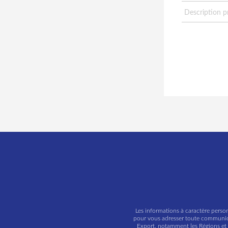
Les informations à caractère person
pour vous adresser toute communicat
Export, notamment les Régions et l