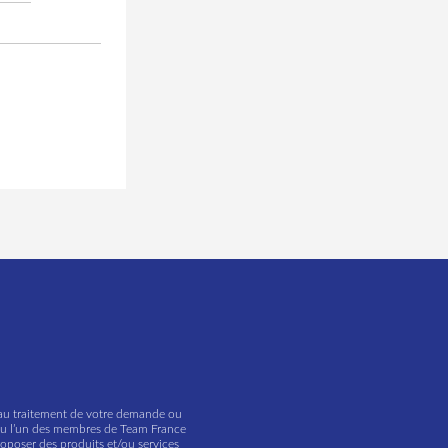
es au traitement de votre demande ou
 (ou l’un des membres de Team France
roposer des produits et/ou services