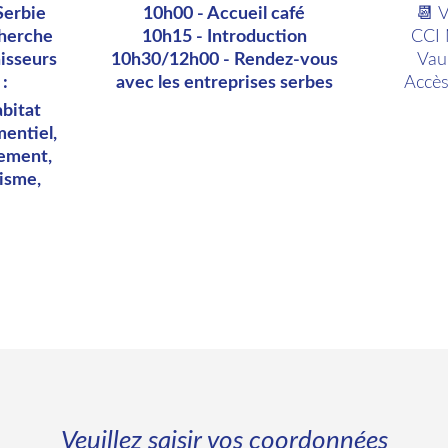
Serbie
10h00 - Accueil café
📆 
cherche
10h15 - Introduction
CCI 
nisseurs
10h30/12h00 - Rendez-vous
Vau
 :
avec les entreprises serbes
Accès 
bitat
entiel,
ement,
isme,
Veuillez saisir vos coordonnées