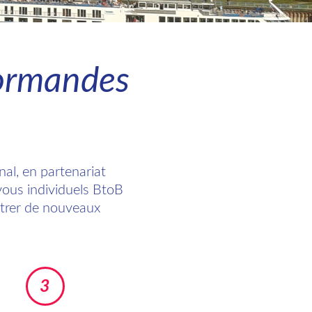
Normandes
l, en partenariat
vous individuels BtoB
ntrer de nouveaux
3